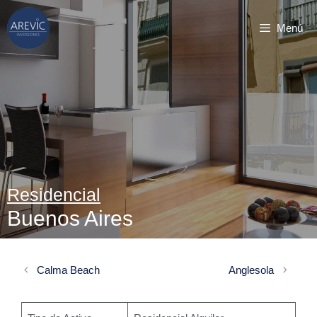
Saltar
Menú
al
contenido
Residencial
Buenos Aires
Calma Beach
Anglesola