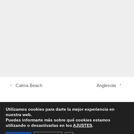
Calma Beach
Anglesola
Utilizamos cookies para darte la mejor experiencia en
nuestra web.
Puedes informarte más sobre qué cookies estamos
utilizando o desactivarlas en los
AJUSTES
.
Copyright © 2020-2026 Arevic Aircarged S.L..