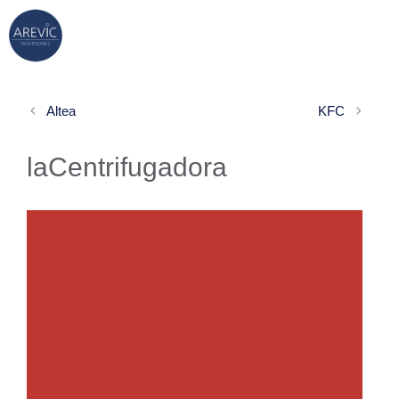
Saltar
Menú
al
contenido
Altea
KFC
laCentrifugadora